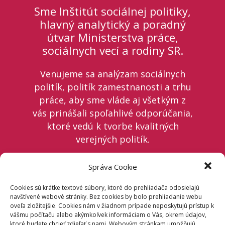
Sme Inštitút sociálnej politiky,
hlavný analytický a poradný
útvar Ministerstva práce,
sociálnych vecí a rodiny SR.
Venujeme sa analýzam sociálnych
politík, politík zamestnanosti a trhu
práce, aby sme vláde aj všetkým z
vás prinášali spoľahlivé odporúčania,
ktoré vedú k tvorbe kvalitných
verejných politík.
Sledujte nás na našom webe,
Správa Cookie
Facebooku a LinkedIn!
Cookies sú krátke textové súbory, ktoré do prehliadača odosielajú
navštívené webové stránky. Bez cookies by bolo prehliadanie webu
oveľa zložitejšie. Cookies nám v žiadnom prípade neposkytujú prístup k
vášmu počítaču alebo akýmkoľvek informáciam o Vás, okrem údajov,
ktoré budete chcieť zdieľať s nami. Webovým stránkam umožňujú