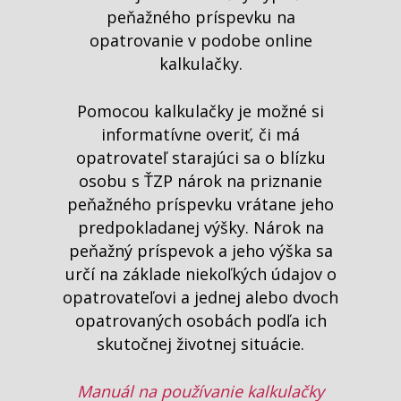
peňažného príspevku na
opatrovanie v podobe online
kalkulačky.
Publikácie
Pomocou kalkulačky je možné si
informatívne overiť, či má
Absolventi
opatrovateľ starajúci sa o blízku
osobu s ŤZP nárok na priznanie
Kalkulačka
peňažného príspevku vrátane jeho
Mapa sociálnych
predpokladanej výšky. Nárok na
služieb
peňažný príspevok a jeho výška sa
určí na základe niekoľkých údajov o
Kariéra
opatrovateľovi a jednej alebo dvoch
opatrovaných osobách podľa ich
Blog
skutočnej životnej situácie.
O nás
Manuál na používanie kalkulačky